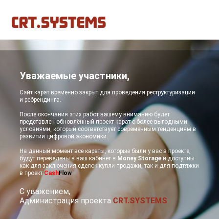
Уважаемые участники,
Сайт карат временно закрыт для проведения реструктуризации
и ребрендинга.
После окончания этих работ вашему вниманию будет
представлен обновлённый проект карат с более выгодными
условиями, который соответствует современным тенденциям в
развитии цифровой экономики.
На данный момент все караты, которые были у вас в проекте,
будут переведены в ваш кабинет в
Money Storage
и доступны
как для заключения сделок купли-продажи, так и для подтяжки
в проект
Cash
Flow
С уважением,
Администрация проекта
CRT.SYSTEMS